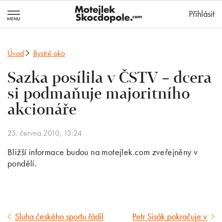
MotejlekSkocd
Přihlásit
Úvod
Bystré oko
Sazka posílila v ČSTV – dcera
si podmaňuje majoritního
akcionáře
25. června 2010, 13:24
Bližší informace budou na motejlek.com zveřejněny v
pondělí.
Sluha českého sportu řádil
Petr Sisák pokračuje v
Předcházející
Následující