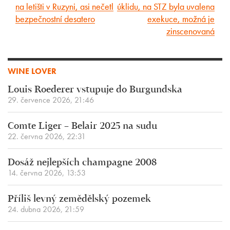
na letišti v Ruzyni, asi nečetl
úklidu, na STZ byla uvalena
článek
článek
bezpečnostní desatero
exekuce, možná je
zinscenovaná
WINE LOVER
Louis Roederer vstupuje do Burgundska
29. července 2026, 21:46
Comte Liger – Belair 2025 na sudu
22. června 2026, 22:31
Dosáž nejlepších champagne 2008
14. června 2026, 13:53
Příliš levný zemědělský pozemek
24. dubna 2026, 21:59