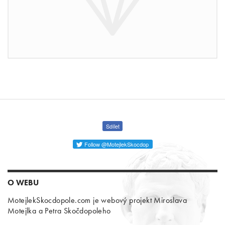
Sdílet
Follow @MotejlekSkocdop
O WEBU
MotejlekSkocdopole.com je webový projekt Miroslava
Motejlka a Petra Skočdopoleho