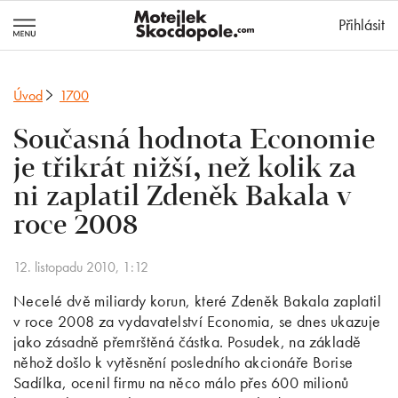
MotejlekSkocd
Přihlásit
Úvod
1700
Současná hodnota Economie
je třikrát nižší, než kolik za
ni zaplatil Zdeněk Bakala v
roce 2008
12. listopadu 2010, 1:12
Necelé dvě miliardy korun, které Zdeněk Bakala zaplatil
v roce 2008 za vydavatelství Economia, se dnes ukazuje
jako zásadně přemrštěná částka. Posudek, na základě
něhož došlo k vytěsnění posledního akcionáře Borise
Sadílka, ocenil firmu na něco málo přes 600 milionů