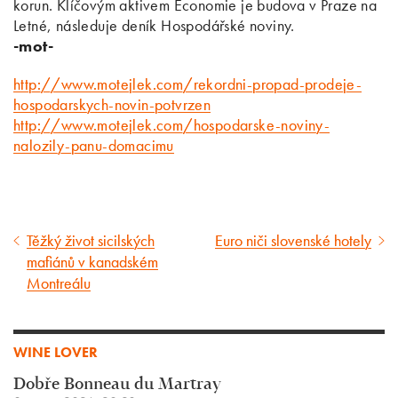
korun. Klíčovým aktivem Economie je budova v Praze na
Letné, následuje deník Hospodářské noviny.
-mot-
http://www.motejlek.com/rekordni-propad-prodeje-
hospodarskych-novin-potvrzen
http://www.motejlek.com/hospodarske-noviny-
nalozily-panu-domacimu
Těžký život sicilských
Euro niči slovenské hotely
Předcházející
Následující
mafiánů v kanadském
článek
článek
Montreálu
WINE LOVER
Dobře Bonneau du Martray