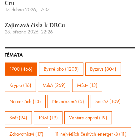
Cru
17. dubna 2026, 17:37
Zajímavá čísla k DRCu
28. března 2026, 22:26
TÉMATA
1700 (466)
Bystré oko (1205)
Byznys (804)
Krypto (16)
M&A (269)
MS.tv (13)
Na cestách (13)
Nezařazené (5)
Soutěž (109)
Svět (94)
TGM (19)
Venture capital (19)
Zdravotnictví (17)
11 největších českých energetiků (11)