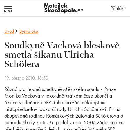
MotejlekSkocd
Přihlásit
Úvod
Bystré oko
Soudkyně Vacková bleskově
smetla šikanu Ulricha
Schölera
19. března 2010, 18:50
Rázná a ctihodná soudkyně Městského soudu v Praze
Monika Vacková v rekordně krátkém čase ukončila
šikanu společnosti SPP Bohemia vůči někdejšímu
místopředsedovi dozorčí rady Ulrichu Schölerovi. Firma
okupovaná rodinou Komárkových žalovala Schölerova o
náhradu škody za to, že podal v roce 2007 žádost o dvě
předběžná opatření. Jejich „uskutečněním“ měla SPP