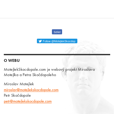
Sdílet
Follow @MotejlekSkocdop
O WEBU
MotejlekSkocdopole.com je webový projekt Miroslava
Motejlka a Petra Skočdopoleho
Miroslav Motejlek
miroslav@motejlekskocdopole.com
Petr Skočdopole
petr@motejlekskocdopole.com