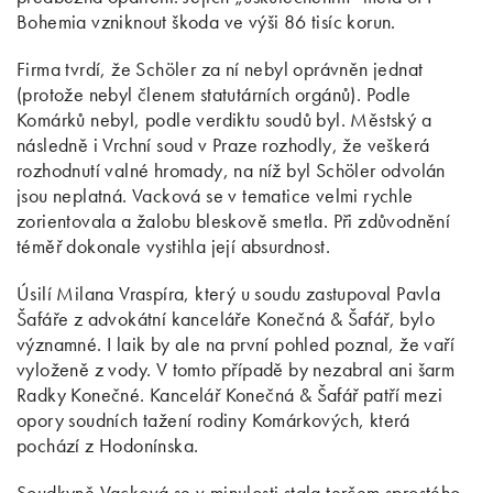
Bohemia vzniknout škoda ve výši 86 tisíc korun.
Firma tvrdí, že Schöler za ní nebyl oprávněn jednat
(protože nebyl členem statutárních orgánů). Podle
Komárků nebyl, podle verdiktu soudů byl. Městský a
následně i Vrchní soud v Praze rozhodly, že veškerá
rozhodnutí valné hromady, na níž byl Schöler odvolán
jsou neplatná. Vacková se v tematice velmi rychle
zorientovala a žalobu bleskově smetla. Při zdůvodnění
téměř dokonale vystihla její absurdnost.
Úsilí Milana Vraspíra, který u soudu zastupoval Pavla
Šafáře z advokátní kanceláře Konečná & Šafář, bylo
významné. I laik by ale na první pohled poznal, že vaří
vyloženě z vody. V tomto případě by nezabral ani šarm
Radky Konečné. Kancelář Konečná & Šafář patří mezi
opory soudních tažení rodiny Komárkových, která
pochází z Hodonínska.
Soudkyně Vacková se v minulosti stala terčem sprostého