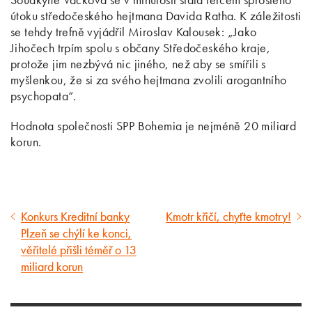
útoku středočeského hejtmana Davida Ratha. K záležitosti
se tehdy trefně vyjádřil Miroslav Kalousek: „Jako
Jihočech trpím spolu s občany Středočeského kraje,
protože jim nezbývá nic jiného, než aby se smířili s
myšlenkou, že si za svého hejtmana zvolili arogantního
psychopata“.
Hodnota společnosti SPP Bohemia je nejméně 20 miliard
korun.
Konkurs Kreditní banky
Kmotr křičí, chyťte kmotry!
Předcházející
Následující
Plzeň se chýlí ke konci,
článek
článek
věřitelé přišli téměř o 13
miliard korun