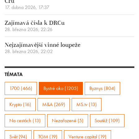
Cru
17. dubna 2026, 17:37
Zajímavá čísla k DRCu
28. března 2026, 22:26
Nejzajímavější vinné loupeže
28. března 2026, 22:02
TÉMATA
1700 (466)
Bystré oko (1205)
Byznys (804)
Krypto (16)
M&A (269)
MS.tv (13)
Na cestách (13)
Nezařazené (5)
Soutěž (109)
Svět (94)
TGM (19)
Venture capital (19)