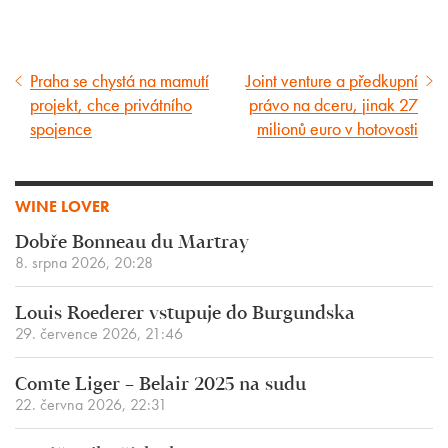
Praha se chystá na mamutí
Joint venture a předkupní
Předcházející
Následující
projekt, chce privátního
právo na dceru, jinak 27
článek
článek
spojence
milionů euro v hotovosti
WINE LOVER
Dobře Bonneau du Martray
8. srpna 2026, 20:28
Louis Roederer vstupuje do Burgundska
29. července 2026, 21:46
Comte Liger – Belair 2025 na sudu
22. června 2026, 22:31