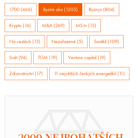
1700 (466)
Bystré oko (1205)
Byznys (804)
Krypto (16)
M&A (269)
MS.tv (13)
Na cestách (13)
Nezařazené (5)
Soutěž (109)
Svět (94)
TGM (19)
Venture capital (19)
Zdravotnictví (17)
11 největších českých energetiků (11)
2000 NEJBOHATŠÍCH