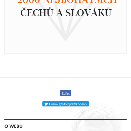
ČECHŮ A SLOVÁKŮ
Sdílet
Follow @MotejlekSkocdop
O WEBU