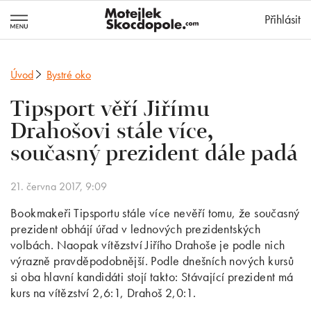
MotejlekSkocd
Přihlásit
Úvod
Bystré oko
Tipsport věří Jiřímu
Drahošovi stále více,
současný prezident dále padá
21. června 2017, 9:09
Bookmakeři Tipsportu stále více nevěří tomu, že současný
prezident obhájí úřad v lednových prezidentských
volbách. Naopak vítězství Jiřího Drahoše je podle nich
výrazně pravděpodobnější. Podle dnešních nových kursů
si oba hlavní kandidáti stojí takto: Stávající prezident má
kurs na vítězství 2,6:1, Drahoš 2,0:1.