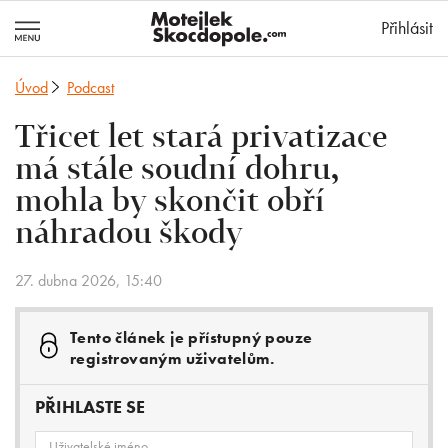
MotejlekSkocd
Přihlásit
Úvod
Podcast
Třicet let stará privatizace
má stále soudní dohru,
mohla by skončit obří
náhradou škody
27. dubna 2026, 15:40
Tento článek je přístupný pouze
registrovaným uživatelům.
PŘIHLASTE SE
Uživatelské jméno