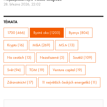
28. března 2026, 22:02
TÉMATA
1700 (466)
Bystré oko (1205)
Byznys (804)
Krypto (16)
M&A (269)
MS.tv (13)
Na cestách (13)
Nezařazené (5)
Soutěž (109)
Svět (94)
TGM (19)
Venture capital (19)
Zdravotnictví (17)
11 největších českých energetiků (11)