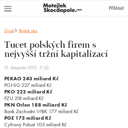
MotejlekSkocd
Přihlásit
Úvod
Bystré oko
Tucet polských firem s
nejvyšší tržní kapitalizací
21. listopadu 2015, 11:22
PEKAO 243 miliard Kč
PGNiG 227 miliard Kč
PKO 222 miliard Kč
PZU 218 miliard Kč
PKN Orlen 188 miliard Kč
Bank Zachodni WBK 177 miliard Kč
PGE 173 miliard Kč
Cyfrowy Polsat 105 miliard Kč