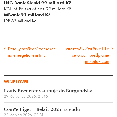
ING Bank Slaski 99 miliard Kč
KGHM Polska Miedz 99 miliard Kč
MBank 91 miliard Kč
LPP 83 miliard Kč
Detaily nevšední transakce
Vítězové kvízu číslo LII o
Předcházející
Následující
na energetickém trhu
celoroční předplatné
článek
článek
motejlek.com
WINE LOVER
Louis Roederer vstupuje do Burgundska
29. července 2026, 21:46
Comte Liger – Belair 2025 na sudu
22. června 2026, 22:31