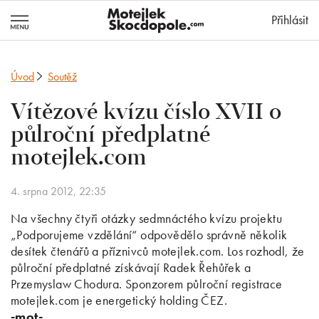
MotejlekSkocd
Přihlásit
Úvod
Soutěž
Vítězové kvízu číslo XVII o
půlroční předplatné
motejlek.com
4. srpna 2012, 22:35
Na všechny čtyři otázky sedmnáctého kvízu projektu
„Podporujeme vzdělání“ odpovědělo správně několik
desítek čtenářů a příznivců motejlek.com. Los rozhodl, že
půlroční předplatné získávají Radek Řehůřek a
Przemyslaw Chodura. Sponzorem půlroční registrace
motejlek.com je energetický holding ČEZ.
-mot-