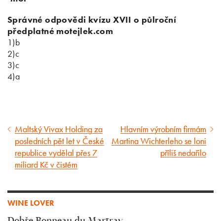
Správné odpovědi kvízu XVII o půlroční
předplatné motejlek.com
1)b
2)c
3)c
4)a
Maltský Vivax Holding za
Hlavním výrobním firmám
Předcházející
Následující
posledních pět let v České
Martina Wichterleho se loni
článek
článek
republice vydělal přes 7
příliš nedařilo
miliard Kč v čistém
WINE LOVER