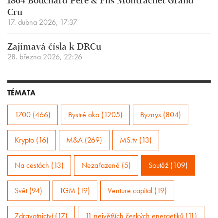
1864 Bouchard Père & Fils Montrachet Grand
Cru
17. dubna 2026, 17:37
Zajímavá čísla k DRCu
28. března 2026, 22:26
TÉMATA
1700 (466)
Bystré oko (1205)
Byznys (804)
Krypto (16)
M&A (269)
MS.tv (13)
Na cestách (13)
Nezařazené (5)
Soutěž (109)
Svět (94)
TGM (19)
Venture capital (19)
Zdravotnictví (17)
11 největších českých energetiků (11)