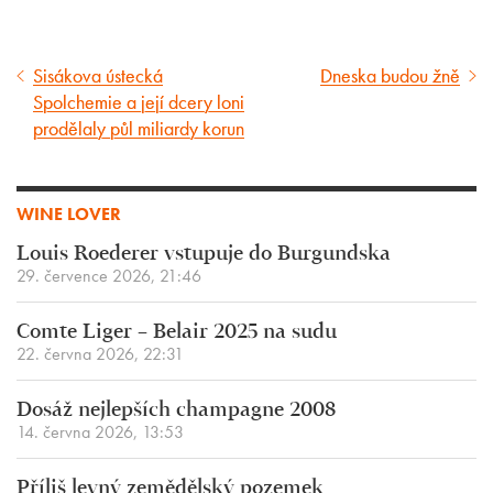
Sisákova ústecká
Dneska budou žně
Předcházející
Následující
Spolchemie a její dcery loni
článek
článek
prodělaly půl miliardy korun
WINE LOVER
Louis Roederer vstupuje do Burgundska
29. července 2026, 21:46
Comte Liger – Belair 2025 na sudu
22. června 2026, 22:31
Dosáž nejlepších champagne 2008
14. června 2026, 13:53
Příliš levný zemědělský pozemek