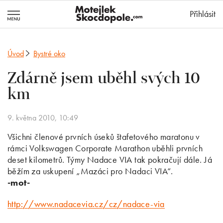
MotejlekSkocd
Přihlásit
Úvod
Bystré oko
Zdárně jsem uběhl svých 10
km
9. května 2010, 10:49
Všichni členové prvních úseků štafetového maratonu v
rámci Volkswagen Corporate Marathon uběhli prvních
deset kilometrů. Týmy Nadace VIA tak pokračují dále. Já
běžím za uskupení „Mazáci pro Nadaci VIA“.
-mot-
http://www.nadacevia.cz/cz/nadace-via