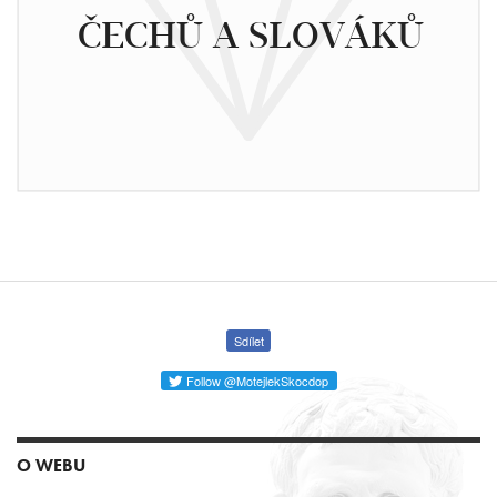
ČECHŮ A SLOVÁKŮ
Sdílet
Follow @MotejlekSkocdop
O WEBU