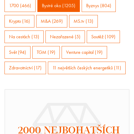
1700 (466)
Bystré oko (1205)
Byznys (804)
Krypto (16)
M&A (269)
MS.tv (13)
Na cestách (13)
Nezařazené (5)
Soutěž (109)
Svět (94)
TGM (19)
Venture capital (19)
Zdravotnictví (17)
11 největších českých energetiků (11)
2000 NEJBOHATŠÍCH