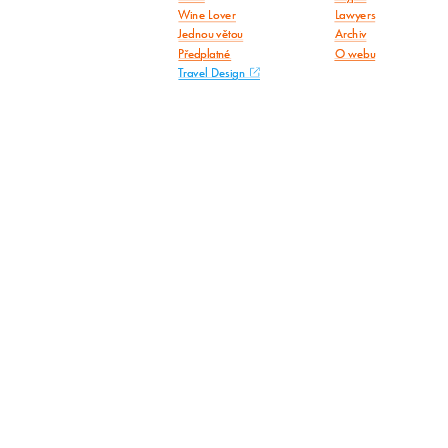
Wine Lover
Lawyers
Jednou větou
Archiv
Předplatné
O webu
Travel Design