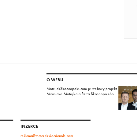
O WEBU
MotejlekSkocdopole.com je webový projekt
Miroslava Motejlka a Petra Skočdopoleho
INZERCE
reklama@motejlekskocdopole.com