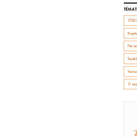
TÉMAT
1700 
Krypto
Na ce
Soutě
Ventur
11 nej