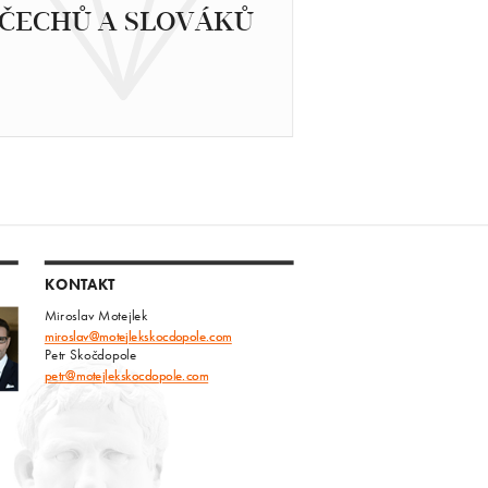
ČECHŮ A SLOVÁKŮ
KONTAKT
Miroslav Motejlek
miroslav@motejlekskocdopole.com
Petr Skočdopole
petr@motejlekskocdopole.com