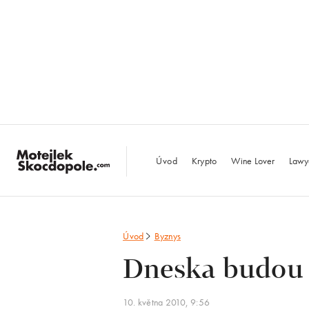
MotejlekSkocdopo
Úvod
Krypto
Wine Lover
Lawy
Úvod
Byznys
Dneska budou
10. května 2010, 9:56