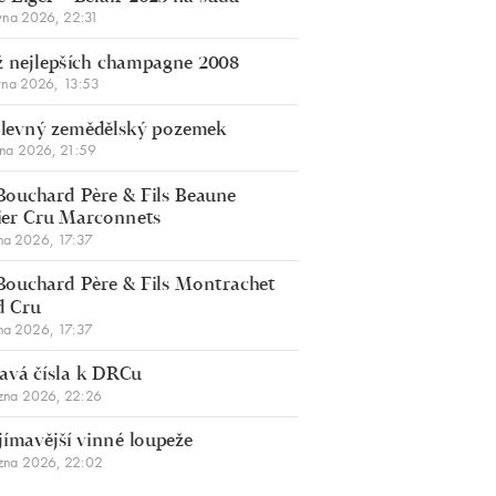
vna 2026, 22:31
 nejlepších champagne 2008
vna 2026, 13:53
š levný zemědělský pozemek
bna 2026, 21:59
Bouchard Père & Fils Beaune
er Cru Marconnets
na 2026, 17:37
Bouchard Père & Fils Montrachet
d Cru
na 2026, 17:37
avá čísla k DRCu
zna 2026, 22:26
jímavější vinné loupeže
zna 2026, 22:02