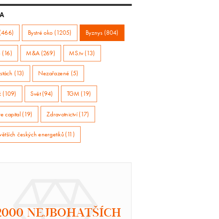
A
(466)
Bystré oko (1205)
Byznys (804)
 (16)
M&A (269)
MS.tv (13)
stách (13)
Nezařazené (5)
ž (109)
Svět (94)
TGM (19)
e capital (19)
Zdravotnictví (17)
větších českých energetiků (11)
2000 NEJBOHATŠÍCH