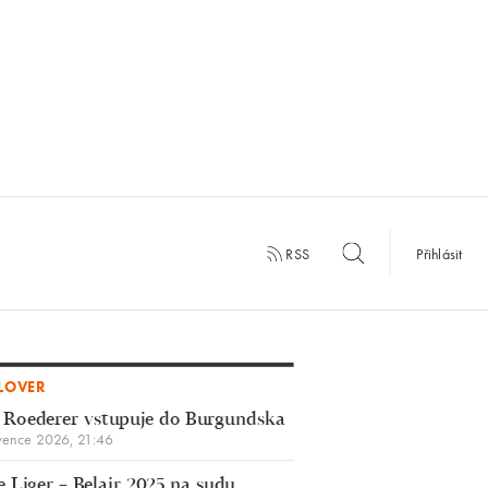
RSS
Přihlásit
LOVER
 Roederer vstupuje do Burgundska
vence 2026, 21:46
 Liger – Belair 2025 na sudu