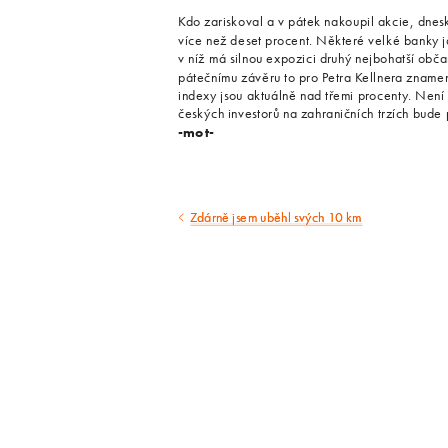
Kdo zariskoval a v pátek nakoupil akcie, dnesk
více než deset procent. Některé velké banky 
v níž má silnou expozici druhý nejbohatší obč
pátečnímu závěru to pro Petra Kellnera znamen
indexy jsou aktuálně nad třemi procenty. Není 
českých investorů na zahraničních trzích bude 
-mot-
Zdárně jsem uběhl svých 10 km
Předcházející
článek