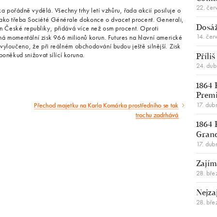
22. čer
a pořádně vydělá. Všechny trhy letí vzhůru, řada akcií posiluje o
jako třeba Société Générale dokonce o dvacet procent. Generali,
an České republiky, přidává více než osm procent. Oproti
Dosáž
14. čer
á momentální zisk 966 milionů korun. Futures na hlavní americké
vyloučeno, že při reálném obchodování budou ještě silnější. Zisk
poněkud snižovat sílící koruna.
Příli
24. du
1864 
Premi
17. dub
Přechod majetku na Karla Komárka prostředního se tak
Následující
trochu zadrhává
článek
1864 
Gran
17. dub
Zajím
28. bře
Nejza
28. bře