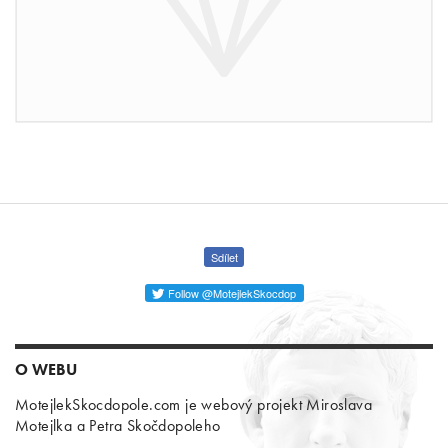
Sdílet
Follow @MotejlekSkocdop
O WEBU
MotejlekSkocdopole.com je webový projekt Miroslava
Motejlka a Petra Skočdopoleho