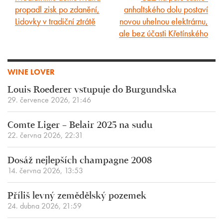
propadl zisk po zdanění,
anhaltského dolu postaví
článek
článek
Lidovky v tradiční ztrátě
novou uhelnou elektrárnu,
ale bez účasti Křetínského
WINE LOVER
Louis Roederer vstupuje do Burgundska
29. července 2026, 21:46
Comte Liger – Belair 2025 na sudu
22. června 2026, 22:31
Dosáž nejlepších champagne 2008
14. června 2026, 13:53
Příliš levný zemědělský pozemek
24. dubna 2026, 21:59