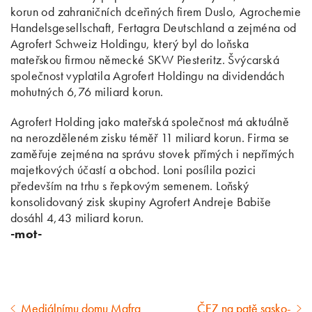
korun od zahraničních dceřiných firem Duslo, Agrochemie
Handelsgesellschaft, Fertagra Deutschland a zejména od
Agrofert Schweiz Holdingu, který byl do loňska
mateřskou firmou německé SKW Piesteritz. Švýcarská
společnost vyplatila Agrofert Holdingu na dividendách
mohutných 6,76 miliard korun.
Agrofert Holding jako mateřská společnost má aktuálně
na nerozděleném zisku téměř 11 miliard korun. Firma se
zaměřuje zejména na správu stovek přímých i nepřímých
majetkových účastí a obchod. Loni posílila pozici
především na trhu s řepkovým semenem. Loňský
konsolidovaný zisk skupiny Agrofert Andreje Babiše
dosáhl 4,43 miliard korun.
-mot-
Mediálnímu domu Mafra
ČEZ na patě sasko-
Předcházející
Následující