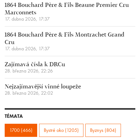
1864 Bouchard Père & Fils Beaune Premier Cru
Marconnets
17. dubna 2026, 17:37
1864 Bouchard Père & Fils Montrachet Grand
Cru
17. dubna 2026, 17:37
Zajímavá čísla k DRCu
28. března 2026, 22:26
Nejzajímavější vinné loupeže
28. března 2026, 22:02
TÉMATA
1700 (466)
Bystré oko (1205)
Byznys (804)