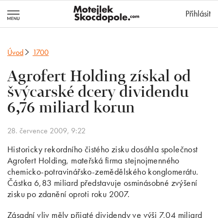
MotejlekSkocd
Přihlásit
Úvod
1700
Agrofert Holding získal od
švýcarské dcery dividendu
6,76 miliard korun
28. července 2009, 9:22
Historicky rekordního čistého zisku dosáhla společnost
Agrofert Holding, mateřská firma stejnojmenného
chemicko-potravinářsko-zemědělského konglomerátu.
Částka 6,83 miliard představuje osminásobné zvýšení
zisku po zdanění oproti roku 2007.
Zásadní vliv měly přijaté dividendy ve výši 7,04 miliard