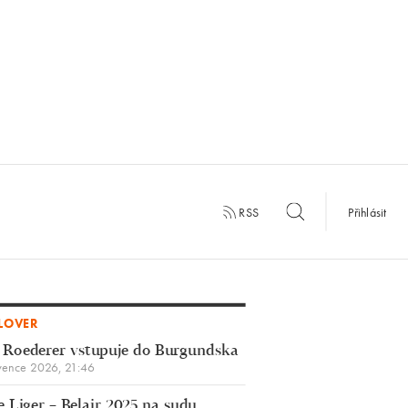
RSS
Přihlásit
LOVER
 Roederer vstupuje do Burgundska
vence 2026, 21:46
 Liger – Belair 2025 na sudu