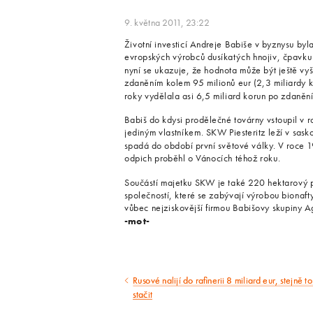
9. května 2011, 23:22
Životní investicí Andreje Babiše v byznysu byl
evropských výrobců dusíkatých hnojiv, čpavku
nyní se ukazuje, že hodnota může být ještě vyš
zdaněním kolem 95 milionů eur (2,3 miliardy ko
roky vydělala asi 6,5 miliard korun po zdanění
Babiš do kdysi prodělečné továrny vstoupil v r
jediným vlastníkem. SKW Piesteritz leží v sask
spadá do období první světové války. V roce 19
odpich proběhl o Vánocích téhož roku.
Součástí majetku SKW je také 220 hektarový pr
společností, které se zabývají výrobou bionaf
vůbec nejziskovější firmou Babišovy skupiny A
-mot-
Rusové nalijí do rafinerii 8 miliard eur, stejně 
Předcházející
stačit
článek