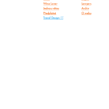
Wine Lover
Lawyers
Jednou větou
Archiv
Předplatné
O webu
Travel Design