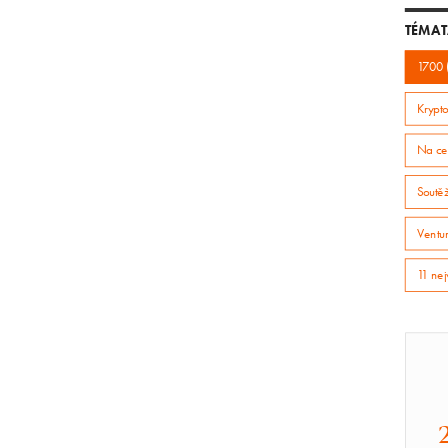
TÉMAT
1700 
Krypto
Na ce
Soutě
Ventur
11 nej