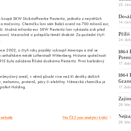
22. čer
Dosáž
a koupě SKW Stickstoffwerke Piesteritz, jednoho z největších
14. čer
 a močoviny. Chemičku loni sám Babiš ocenil na 700 milionů eur,
ší. Možná miliarda eur. SKW Piesteritz loni vykázala zisk před
run). Meziročně si polepšila téměř dvakrát. Za poslední čtyři
Příli
24. du
.
oce 2002, o čtyři roky později vykoupil Ameropu a stal se
1864 
o-anhaltském městě Lutherstadt Wittenberg. Historie společnosti
Premi
15 byla založena Říšská dusíkárna Piesteritz. První karbidový
17. dub
1864 
ůmyslový areál, v němž působí více než tři desítky dalších
ty, melaminu, proteinů, páry či elektřiny. Německá chemička je
Gran
17. dub
grofert Holding.
Zajím
28. bře
Nejza
to nebude
Na ČEZ jsou analytici krátcí
Následující
28. bře
článek