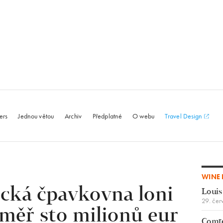
le.com
ers
Jednou větou
Archiv
Předplatné
O webu
Travel Design
WINE 
cká čpavkovna loni
Louis
29. čer
éměř sto milionů eur
Comte