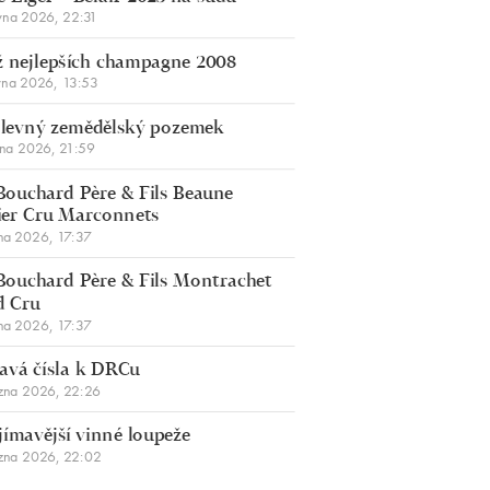
vna 2026, 22:31
 nejlepších champagne 2008
vna 2026, 13:53
š levný zemědělský pozemek
bna 2026, 21:59
Bouchard Père & Fils Beaune
er Cru Marconnets
na 2026, 17:37
Bouchard Père & Fils Montrachet
d Cru
na 2026, 17:37
avá čísla k DRCu
zna 2026, 22:26
jímavější vinné loupeže
zna 2026, 22:02