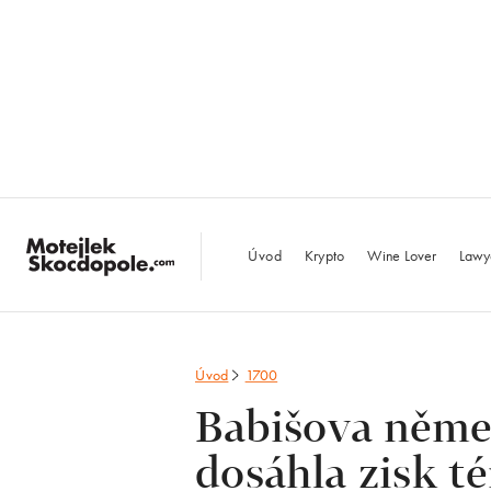
MotejlekSkocdopo
Úvod
Krypto
Wine Lover
Lawy
Úvod
1700
Babišova něme
dosáhla zisk t