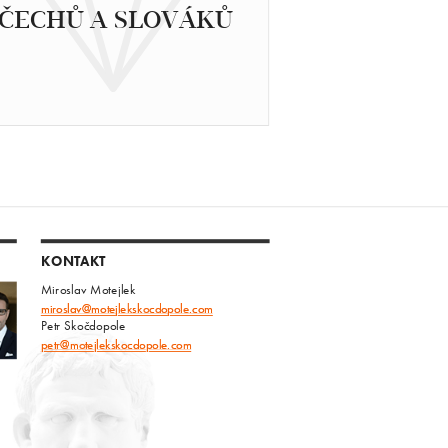
ČECHŮ A SLOVÁKŮ
KONTAKT
Miroslav Motejlek
miroslav@motejlekskocdopole.com
Petr Skočdopole
petr@motejlekskocdopole.com