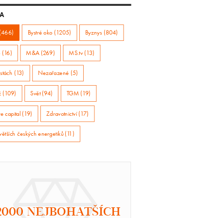
A
(466)
Bystré oko (1205)
Byznys (804)
 (16)
M&A (269)
MS.tv (13)
stách (13)
Nezařazené (5)
ž (109)
Svět (94)
TGM (19)
e capital (19)
Zdravotnictví (17)
větších českých energetiků (11)
2000 NEJBOHATŠÍCH