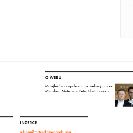
O WEBU
MotejlekSkocdopole.com je webový projekt
Miroslava Motejlka a Petra Skočdopoleho
INZERCE
reklama@motejlekskocdopole.com