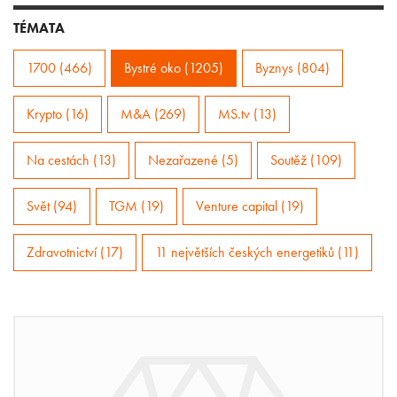
TÉMATA
1700 (466)
Bystré oko (1205)
Byznys (804)
Krypto (16)
M&A (269)
MS.tv (13)
Na cestách (13)
Nezařazené (5)
Soutěž (109)
Svět (94)
TGM (19)
Venture capital (19)
Zdravotnictví (17)
11 největších českých energetiků (11)