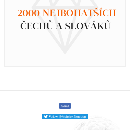
2000 NEJBOHATŠÍCH
ČECHŮ A SLOVÁKŮ
Sdílet
Follow @MotejlekSkocdop