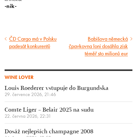
-nik-
ČD Cargo má v Polsku
Babišova německá
Předcházející
Následující
padesát konkurentů
čpavkovna loni dosáhla zisk
článek
článek
téměř sto milionů eur
WINE LOVER
Louis Roederer vstupuje do Burgundska
29. července 2026, 21:46
Comte Liger – Belair 2025 na sudu
22. června 2026, 22:31
Dosáž nejlepších champagne 2008