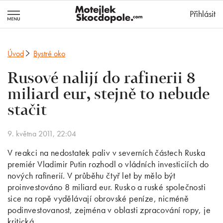
MotejlekSkocd
Přihlásit
Úvod
Bystré oko
Rusové nalijí do rafinerii 8
miliard eur, stejně to nebude
stačit
9. května 2011, 22:04
V reakci na nedostatek paliv v severních částech Ruska
premiér Vladimir Putin rozhodl o vládních investiciích do
nových rafinerií. V průběhu čtyř let by mělo být
proinvestováno 8 miliard eur. Rusko a ruské společnosti
sice na ropě vydělávají obrovské peníze, nicméně
podinvestovanost, zejména v oblasti zpracování ropy, je
kritická.