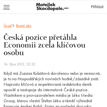
MotejlekSkocd
Přihlásit
Úvod
Bystré oko
Česká pozice přetáhla
Economii zcela klíčovou
osobu
16. října 2012, 22:35
Když má Zuzana Kubátová dovolenou nebo je nemocná,
je to na Hospodářských novinách hodně/zásadně znát.
Naprosto klíčová a respektovaná redaktorka deník
opouští a nastupuje do internetové České pozice.
Vlastníkem a provozovatelem média je Léko Media
Group, kterou vlastní Štefan Léko a téměř výhradně
financuje Andrej Babiš. Firma za poslední dva roky