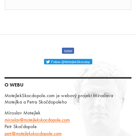
Sdílet
Follow @MotejlekSkocdop
O WEBU
MotejlekSkocdopole.com je webový projekt Miroslava
Motejlka a Petra Skočdopoleho
Miroslav Motejlek
miroslav@motejlekskocdopole.com
Petr Skočdopole
petr@motejlekskocdopole.com