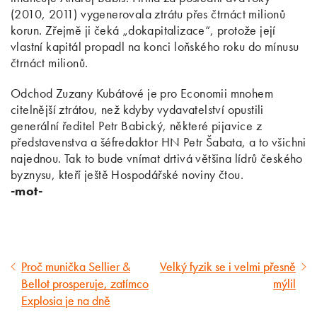
(2010, 2011) vygenerovala ztrátu přes čtrnáct milionů
korun. Zřejmě ji čeká „dokapitalizace“, protože její
vlastní kapitál propadl na konci loňského roku do mínusu
čtrnáct milionů.
Odchod Zuzany Kubátové je pro Economii mnohem
citelnější ztrátou, než kdyby vydavatelství opustili
generální ředitel Petr Babický, některé pijavice z
představenstva a šéfredaktor HN Petr Šabata, a to všichni
najednou. Tak to bude vnímat drtivá většina lídrů českého
byznysu, kteří ještě Hospodářské noviny čtou.
-mot-
Proč munička Sellier &
Velký fyzik se i velmi přesně
Předcházející
Následující
Bellot prosperuje, zatímco
mýlil
článek
článek
Explosia je na dně