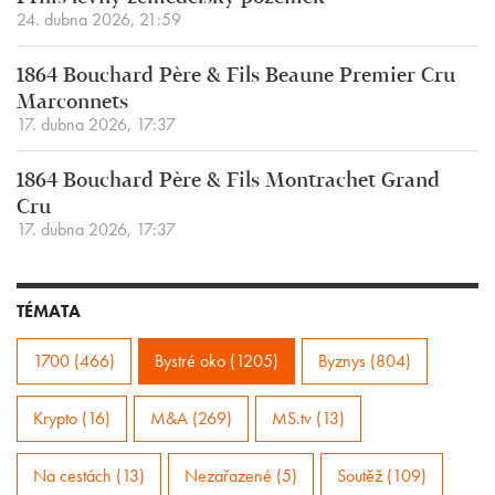
24. dubna 2026, 21:59
1864 Bouchard Père & Fils Beaune Premier Cru
Marconnets
17. dubna 2026, 17:37
1864 Bouchard Père & Fils Montrachet Grand
Cru
17. dubna 2026, 17:37
TÉMATA
1700 (466)
Bystré oko (1205)
Byznys (804)
Krypto (16)
M&A (269)
MS.tv (13)
Na cestách (13)
Nezařazené (5)
Soutěž (109)