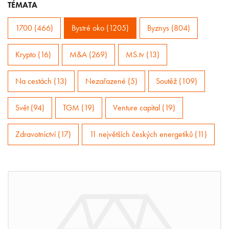
TÉMATA
1700 (466)
Bystré oko (1205)
Byznys (804)
Krypto (16)
M&A (269)
MS.tv (13)
Na cestách (13)
Nezařazené (5)
Soutěž (109)
Svět (94)
TGM (19)
Venture capital (19)
Zdravotnictví (17)
11 největších českých energetiků (11)