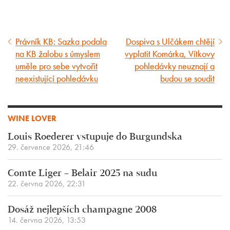
Právník KB: Sazka podala
Dospiva s Ulčákem chtějí
Předcházející
Následující
na KB žalobu s úmyslem
vyplatit Komárka, Vítkovy
článek
článek
uměle pro sebe vytvořit
pohledávky neuznají a
neexistující pohledávku
budou se soudit
WINE LOVER
Louis Roederer vstupuje do Burgundska
29. července 2026, 21:46
Comte Liger – Belair 2025 na sudu
22. června 2026, 22:31
Dosáž nejlepších champagne 2008
14. června 2026, 13:53