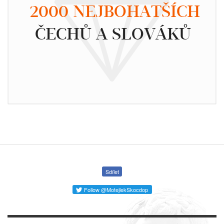
2000 NEJBOHATŠÍCH
ČECHŮ A SLOVÁKŮ
Sdílet
Follow @MotejlekSkocdop