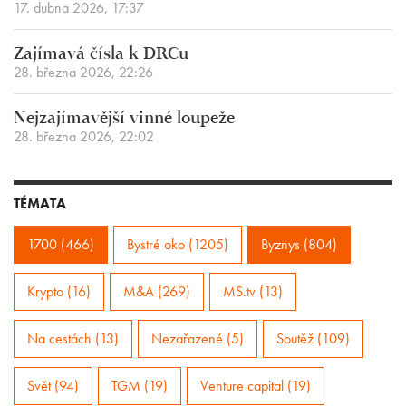
17. dubna 2026, 17:37
Zajímavá čísla k DRCu
28. března 2026, 22:26
Nejzajímavější vinné loupeže
28. března 2026, 22:02
TÉMATA
1700 (466)
Bystré oko (1205)
Byznys (804)
Krypto (16)
M&A (269)
MS.tv (13)
Na cestách (13)
Nezařazené (5)
Soutěž (109)
Svět (94)
TGM (19)
Venture capital (19)