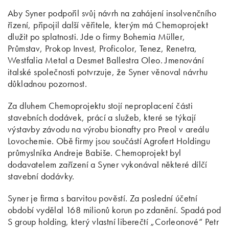
Aby Syner podpořil svůj návrh na zahájení insolvenčního
řízení, připojil další věřitele, kterým má Chemoprojekt
dlužit po splatnosti. Jde o firmy Bohemia Müller,
Průmstav, Prokop Invest, Proficolor, Tenez, Renetra,
Westfalia Metal a Desmet Ballestra Oleo. Jmenování
italské společnosti potvrzuje, že Syner věnoval návrhu
důkladnou pozornost.
Za dluhem Chemoprojektu stojí neproplacení části
stavebních dodávek, prácí a služeb, které se týkají
výstavby závodu na výrobu bionafty pro Preol v areálu
Lovochemie. Obě firmy jsou součástí Agrofert Holdingu
průmyslníka Andreje Babiše. Chemoprojekt byl
dodavatelem zařízení a Syner vykonával některé dílčí
stavební dodávky.
Syner je firma s barvitou pověstí. Za poslední účetní
období vydělal 168 milionů korun po zdanění. Spadá pod
S group holding, který vlastní liberečtí „Corleonové“ Petr