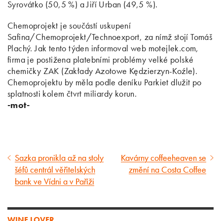
Syrovátko (50,5 %) a Jiří Urban (49,5 %).
Chemoprojekt je součástí uskupení
Safina/Chemoprojekt/Technoexport, za nímž stojí Tomáš
Plachý. Jak tento týden informoval web motejlek.com,
firma je postižena platebními problémy velké polské
chemičky ZAK (Zakłady Azotowe Kędzierzyn-Koźle).
Chemoprojektu by měla podle deníku Parkiet dlužit po
splatnosti kolem čtvrt miliardy korun.
-mot-
Sazka pronikla až na stoly
Kavárny coffeeheaven se
Předcházející
Následující
šéfů centrál věřitelských
změní na Costa Coffee
článek
článek
bank ve Vídni a v Paříži
WINE LOVER