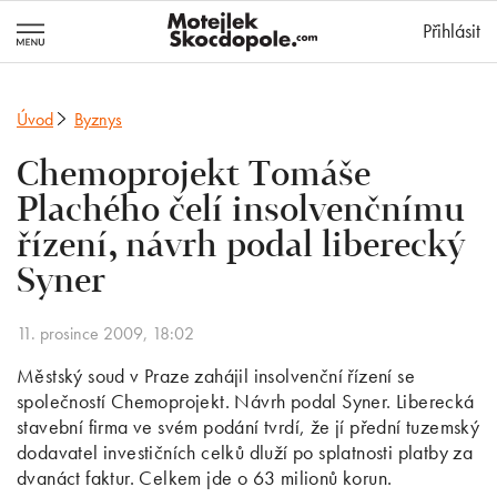
MotejlekSkocd
Přihlásit
Úvod
Byznys
Chemoprojekt Tomáše
Plachého čelí insolvenčnímu
řízení, návrh podal liberecký
Syner
11. prosince 2009, 18:02
Městský soud v Praze zahájil insolvenční řízení se
společností Chemoprojekt. Návrh podal Syner. Liberecká
stavební firma ve svém podání tvrdí, že jí přední tuzemský
dodavatel investičních celků dluží po splatnosti platby za
dvanáct faktur. Celkem jde o 63 milionů korun.