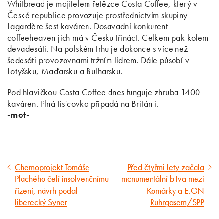
Whitbread je majitelem řetězce Costa Coffee, který v
České republice provozuje prostřednictvím skupiny
Lagardère šest kaváren. Dosavadní konkurent
coffeeheaven jich má v Česku třináct. Celkem pak kolem
devadesáti. Na polském trhu je dokonce s více než
šedesáti provozovnami tržním lídrem. Dále působí v
Lotyšsku, Maďarsku a Bulharsku.
Pod hlavičkou Costa Coffee dnes funguje zhruba 1400
kaváren. Plná tisícovka připadá na Británii.
-mot-
Chemoprojekt Tomáše
Před čtyřmi lety začala
Předcházející
Následující
Plachého čelí insolvenčnímu
monumentální bitva mezi
článek
článek
řízení, návrh podal
Komárky a E.ON
liberecký Syner
Ruhrgasem/SPP