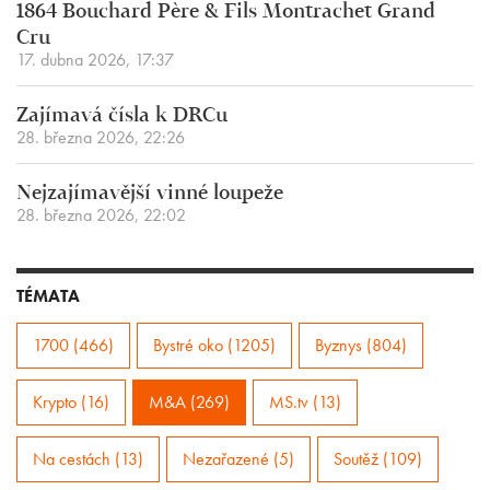
1864 Bouchard Père & Fils Montrachet Grand
Cru
17. dubna 2026, 17:37
Zajímavá čísla k DRCu
28. března 2026, 22:26
Nejzajímavější vinné loupeže
28. března 2026, 22:02
TÉMATA
1700 (466)
Bystré oko (1205)
Byznys (804)
Krypto (16)
M&A (269)
MS.tv (13)
Na cestách (13)
Nezařazené (5)
Soutěž (109)