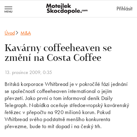
MotejlekSkocd
Přihlásit
Úvod
M&A
Kavárny coffeeheaven se
změní na Costa Coffee
13. prosince 2009, 0:35
Britská korporace Whitbread je v pokročilé fázi jednání
se společností coffeeheaven international o jejím
převzetí. Jako první o tom informoval deník Daily
Telegraph. Nabídka oceňuje středoevropský kavárenský
řetězec v přepočtu na 920 milionů korun. Pokud
Whitbread svého podstatně menšího konkurenta
převezme, bude to mít dopad i na český trh.