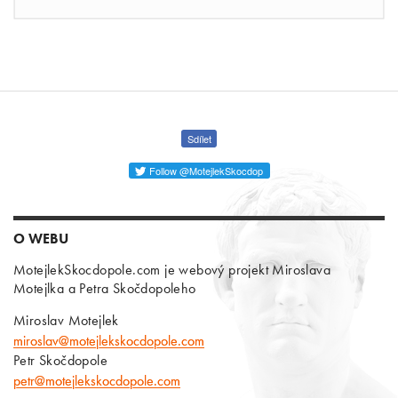
Sdílet
Follow @MotejlekSkocdop
O WEBU
MotejlekSkocdopole.com je webový projekt Miroslava
Motejlka a Petra Skočdopoleho
Miroslav Motejlek
miroslav@motejlekskocdopole.com
Petr Skočdopole
petr@motejlekskocdopole.com