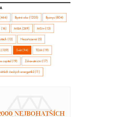
A
(466)
Bystré oko (1205)
Byznys (804)
 (16)
M&A (269)
MS.tv (13)
stách (13)
Nezařazené (5)
ž (109)
Svět (94)
TGM (19)
e capital (19)
Zdravotnictví (17)
větších českých energetiků (11)
2000 NEJBOHATŠÍCH