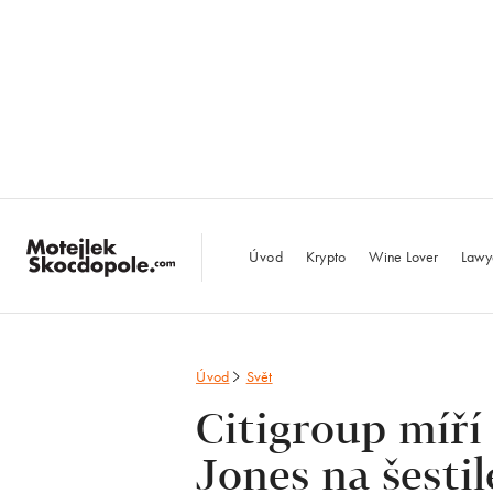
MotejlekSkocdopo
Úvod
Krypto
Wine Lover
Lawy
Úvod
Svět
Citigroup míří
Jones na šest