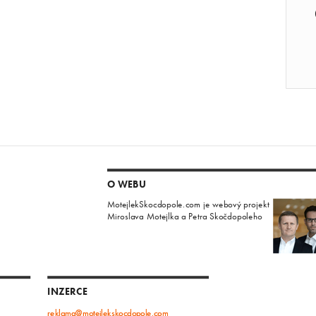
O WEBU
MotejlekSkocdopole.com je webový projekt
Miroslava Motejlka a Petra Skočdopoleho
INZERCE
reklama@motejlekskocdopole.com