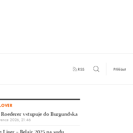
RSS
Přihlásit
LOVER
 Roederer vstupuje do Burgundska
vence 2026, 21:46
 Liger – Belair 2025 na sudu