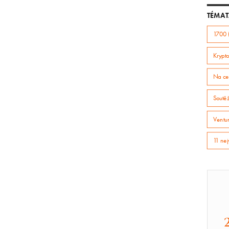
TÉMAT
1700 
Krypto
Na ce
Soutě
Ventur
11 nej