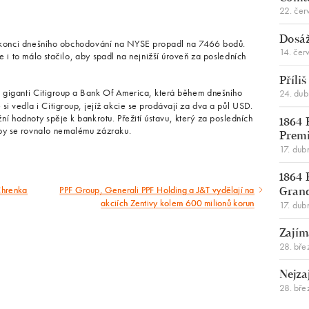
22. čer
Dosáž
a konci dnešního obchodování na NYSE propadl na 7466 bodů.
14. čer
e i to málo stačilo, aby spadl na nejnižší úroveň za posledních
Příli
 giganti Citigroup a Bank Of America, která během dnešního
24. du
si vedla i Citigroup, jejíž akcie se prodávají za dva a půl USD.
ní hodnoty spěje k bankrotu. Přežití ústavu, který za posledních
1864 
, by se rovnalo nemalému zázraku.
Premi
17. dub
1864 
Chrenka
PPF Group, Generali PPF Holding a J&T vydělají na
Následující
Gran
akciích Zentivy kolem 600 milionů korun
17. dub
článek
Zajím
28. bře
Nejza
28. bře