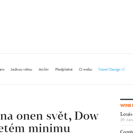
le.com
ers
Jednou větou
Archiv
Předplatné
O webu
Travel Design
WINE 
 na onen svět, Dow
Louis
29. čer
iletém minimu
Comte