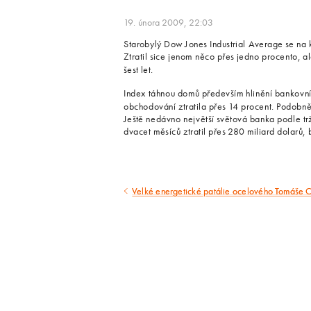
19. února 2009, 22:03
Starobylý Dow Jones Industrial Average se n
Ztratil sice jenom něco přes jedno procento, al
šest let.
Index táhnou domů především hlinění bankovní
obchodování ztratila přes 14 procent. Podobně 
Ještě nedávno největší světová banka podle trž
dvacet měsíců ztratil přes 280 miliard dolarů
Velké energetické patálie ocelového Tomáše 
Předcházející
článek