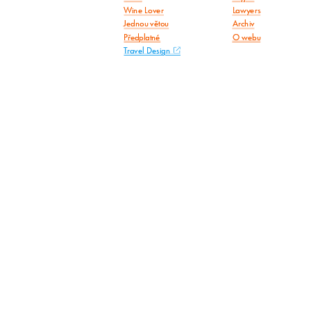
Wine Lover
Lawyers
Jednou větou
Archiv
Předplatné
O webu
Travel Design