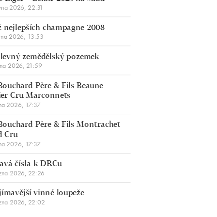
vna 2026, 22:31
 nejlepších champagne 2008
vna 2026, 13:53
š levný zemědělský pozemek
bna 2026, 21:59
Bouchard Père & Fils Beaune
er Cru Marconnets
na 2026, 17:37
Bouchard Père & Fils Montrachet
d Cru
na 2026, 17:37
avá čísla k DRCu
zna 2026, 22:26
jímavější vinné loupeže
zna 2026, 22:02