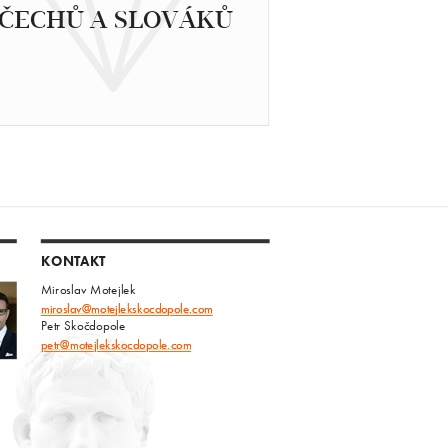
ČECHŮ A SLOVÁKŮ
KONTAKT
Miroslav Motejlek
miroslav@motejlekskocdopole.com
Petr Skočdopole
petr@motejlekskocdopole.com