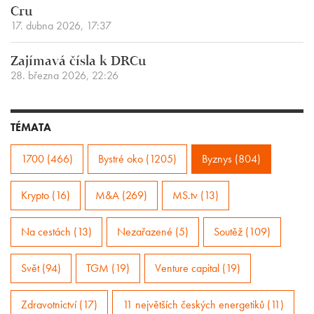
Cru
17. dubna 2026, 17:37
Zajímavá čísla k DRCu
28. března 2026, 22:26
TÉMATA
1700 (466)
Bystré oko (1205)
Byznys (804)
Krypto (16)
M&A (269)
MS.tv (13)
Na cestách (13)
Nezařazené (5)
Soutěž (109)
Svět (94)
TGM (19)
Venture capital (19)
Zdravotnictví (17)
11 největších českých energetiků (11)