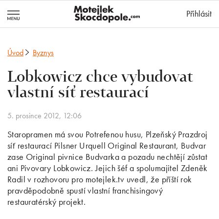
MotejlekSkocd
Přihlásit
Úvod
Byznys
Lobkowicz chce vybudovat
vlastní síť restaurací
5. prosince 2012, 12:06
Staropramen má svou Potrefenou husu, Plzeňský Prazdroj
síť restaurací Pilsner Urquell Original Restaurant, Budvar
zase Original pivnice Budvarka a pozadu nechtějí zůstat
ani Pivovary Lobkowicz. Jejich šéf a spolumajitel Zdeněk
Radil v rozhovoru pro motejlek.tv uvedl, že příští rok
pravděpodobně spustí vlastní franchisingový
restauratérský projekt.