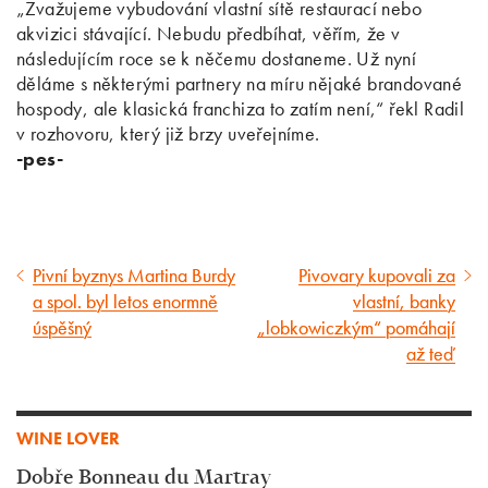
„Zvažujeme vybudování vlastní sítě restaurací nebo
akvizici stávající. Nebudu předbíhat, věřím, že v
následujícím roce se k něčemu dostaneme. Už nyní
děláme s některými partnery na míru nějaké brandované
hospody, ale klasická franchiza to zatím není,“ řekl Radil
v rozhovoru, který již brzy uveřejníme.
-pes-
Pivní byznys Martina Burdy
Pivovary kupovali za
Předcházející
Následující
a spol. byl letos enormně
vlastní, banky
článek
článek
úspěšný
„lobkowiczkým“ pomáhají
až teď
WINE LOVER
Dobře Bonneau du Martray