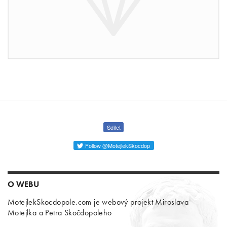
Sdílet
Follow @MotejlekSkocdop
O WEBU
MotejlekSkocdopole.com je webový projekt Miroslava
Motejlka a Petra Skočdopoleho