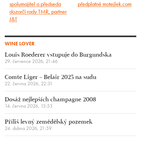
spolumajitel a předseda
předplatné motejlek.com
článek
článek
dozorčí rady TMR, partner
J&T
WINE LOVER
Louis Roederer vstupuje do Burgundska
29. července 2026, 21:46
Comte Liger – Belair 2025 na sudu
22. června 2026, 22:31
Dosáž nejlepších champagne 2008
14. června 2026, 13:53
Příliš levný zemědělský pozemek
24. dubna 2026, 21:59