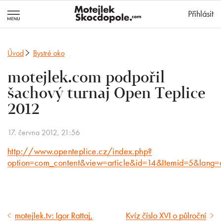
MotejlekSkocd
Přihlásit
Úvod
Bystré oko
motejlek.com podpořil
šachový turnaj Open Teplice
2012
17. června 2012, 21:56
http://www.openteplice.cz/index.php?
option=com_content&view=article&id=14&Itemid=5&lang=
motejlek.tv: Igor Rattaj,
Kvíz číslo XVI o půlroční
Předcházející
Následující