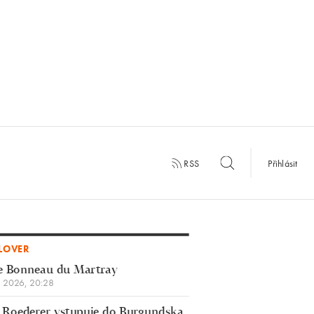
RSS
Přihlásit
LOVER
e Bonneau du Martray
a 2026, 20:28
 Roederer vstupuje do Burgundska