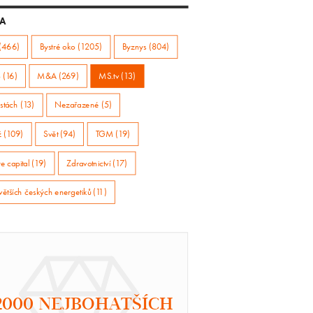
A
(466)
Bystré oko (1205)
Byznys (804)
 (16)
M&A (269)
MS.tv (13)
stách (13)
Nezařazené (5)
ž (109)
Svět (94)
TGM (19)
e capital (19)
Zdravotnictví (17)
větších českých energetiků (11)
2000 NEJBOHATŠÍCH