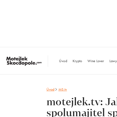
MotejlekSkocdopo
Úvod
Krypto
Wine Lover
Lawy
Úvod
MS.tv
motejlek.tv: J
spolumajitel s