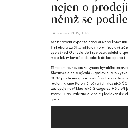
nejen o prodej
němž se podíle
14. prosince 2015, 1:16
Mezinárodní expanze nápojářského koncernu 
Trelleborg za 31,6 miliardy korun jsou dvě zás
společnost Genesia. Její spoluzakladatel a spo
motejlek.tv hovoří o detailech těchto operací.
Tématem rozhovoru se synem bývalého ministra
Slovinsko a celá bývalá Jugoslavie jako výzva 
2007 prodejem společnosti Šmidberský Transpo
region. Kromě Kofoly či bývalých vlastníků 
zastupuje například také Grzegorze Hótu při j
značku Elan. Příležitostí v celé jihoslovanské o
-pes-