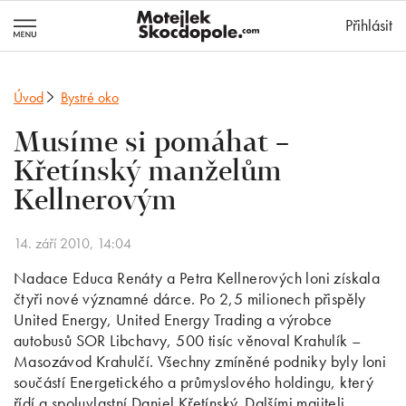
MotejlekSkocd
Přihlásit
Úvod
Bystré oko
Musíme si pomáhat –
Křetínský manželům
Kellnerovým
14. září 2010, 14:04
Nadace Educa Renáty a Petra Kellnerových loni získala
čtyři nové významné dárce. Po 2,5 milionech přispěly
United Energy, United Energy Trading a výrobce
autobusů SOR Libchavy, 500 tisíc věnoval Krahulík –
Masozávod Krahulčí. Všechny zmíněné podniky byly loni
součástí Energetického a průmyslového holdingu, který
řídí a spoluvlastní Daniel Křetínský. Dalšími majiteli