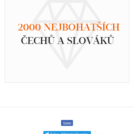
2000 NEJBOHATŠÍCH
ČECHŮ A SLOVÁKŮ
Sdílet
Follow @MotejlekSkocdop