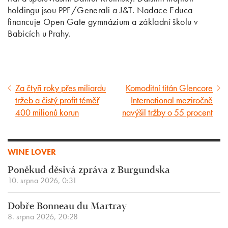
holdingu jsou PPF/Generali a J&T. Nadace Educa
financuje Open Gate gymnázium a základní školu v
Babicích u Prahy.
Za čtyři roky přes miliardu
Komoditní titán Glencore
Předcházející
Následující
tržeb a čistý profit téměř
International meziročně
článek
článek
400 milionů korun
navýšil tržby o 55 procent
WINE LOVER
Poněkud děsivá zpráva z Burgundska
10. srpna 2026, 0:31
Dobře Bonneau du Martray
8. srpna 2026, 20:28