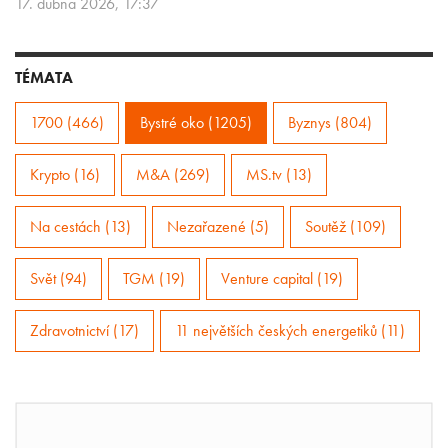
17. dubna 2026, 17:37
TÉMATA
1700 (466)
Bystré oko (1205)
Byznys (804)
Krypto (16)
M&A (269)
MS.tv (13)
Na cestách (13)
Nezařazené (5)
Soutěž (109)
Svět (94)
TGM (19)
Venture capital (19)
Zdravotnictví (17)
11 největších českých energetiků (11)