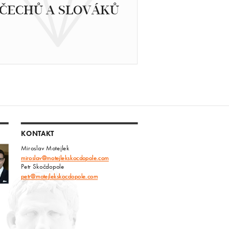
ČECHŮ A SLOVÁKŮ
KONTAKT
Miroslav Motejlek
miroslav@motejlekskocdopole.com
Petr Skočdopole
petr@motejlekskocdopole.com