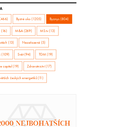
A
(466)
Bystré oko (1205)
Byznys (804)
 (16)
M&A (269)
MS.tv (13)
stách (13)
Nezařazené (5)
ž (109)
Svět (94)
TGM (19)
e capital (19)
Zdravotnictví (17)
větších českých energetiků (11)
2000 NEJBOHATŠÍCH