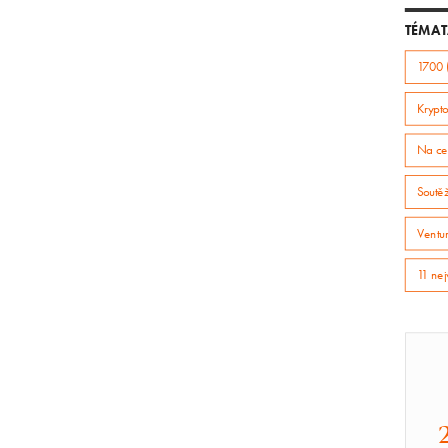
TÉMAT
1700 
Krypto
Na ce
Soutě
Ventur
11 nej