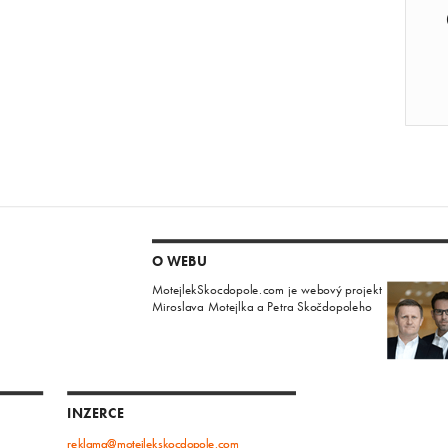
O WEBU
MotejlekSkocdopole.com je webový projekt
Miroslava Motejlka a Petra Skočdopoleho
INZERCE
reklama@motejlekskocdopole.com