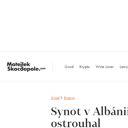
MotejlekSkocdopo
Úvod
Krypto
Wine Lover
Lawy
Úvod
Byznys
Synot v Albáni
ostrouhal