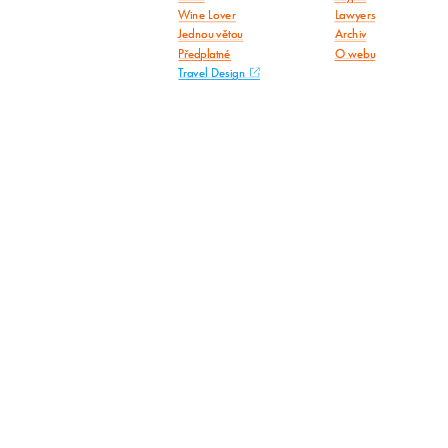
Wine Lover
Lawyers
Jednou větou
Archiv
Předplatné
O webu
Travel Design