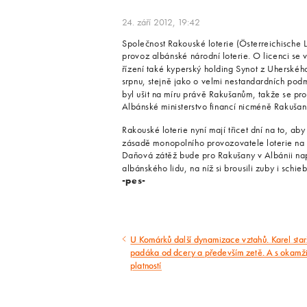
24. září 2012, 19:42
Společnost Rakouské loterie (Österreichische L
provoz albánské národní loterie. O licenci s
řízení také kyperský holding Synot z Uherského
srpnu, stejně jako o velmi nestandardních pod
byl ušit na míru právě Rakušanům, takže se prot
Albánské ministerstvo financí nicméně Rakušany
Rakouské loterie nyní mají třicet dní na to, a
zásadě monopolního provozovatele loterie na 
Daňová zátěž bude pro Rakušany v Albánii nap
albánského lidu, na níž si brousili zuby i schi
-pes-
U Komárků další dynamizace vztahů. Karel starš
Předcházející
padáka od dcery a především zetě. A s okamž
platností
článek