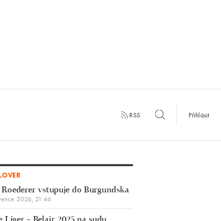
RSS
Přihlásit
LOVER
 Roederer vstupuje do Burgundska
vence 2026, 21:46
 Liger – Belair 2025 na sudu