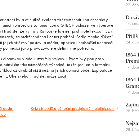
22. čer
Dosáž
otterien) byla oficiálně zvolena vítězem tendru na desetiletý
14. čer
e v rámci konsorcia s Lottomaticou a GTECH ucházel ve výběrovém
 Hradiště. Že vyhrály Rakouské loterie, psal motejlek.com už v
mínkách, za nichž tendr na licenci proběhl. Podle mnoha důkazů
Příli
24. du
i jejich vítězství postavila média, opozice i neúspěšní uchazeči.
 po měsíci jako provozovatele definitivně potvrdilo.
1864 
by s albánskou vládou uzavřely smlouvu. Podmínky jsou pro v
Premi
albánském trhu mimořádně výhodné, takže jde jen o formalitu.
17. dub
říklad až dvakrát nižší než na jejich domácí půdě. Exploatace
ebeři z Uherského Hradiště, může začít.
1864 
Gran
17. dub
Zajím
í dostal
Kvíz číslo XIX o půlroční předplatné motejlek.com
Následující
28. bře
itou
článek
Nejza
28. bře