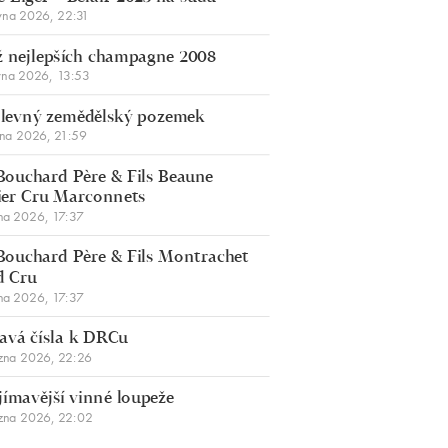
vna 2026, 22:31
 nejlepších champagne 2008
vna 2026, 13:53
š levný zemědělský pozemek
bna 2026, 21:59
Bouchard Père & Fils Beaune
er Cru Marconnets
na 2026, 17:37
Bouchard Père & Fils Montrachet
d Cru
na 2026, 17:37
avá čísla k DRCu
zna 2026, 22:26
jímavější vinné loupeže
zna 2026, 22:02