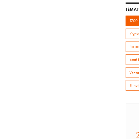
TÉMAT
1700 
Krypto
Na ce
Soutě
Ventur
11 nej