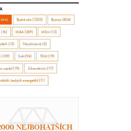
A
(466)
Bystré oko (1205)
Byznys (804)
 (16)
M&A (269)
MS.tv (13)
stách (13)
Nezařazené (5)
ž (109)
Svět (94)
TGM (19)
e capital (19)
Zdravotnictví (17)
větších českých energetiků (11)
2000 NEJBOHATŠÍCH