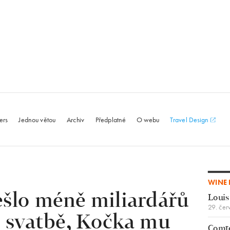
le.com
ers
Jednou větou
Archiv
Předplatné
O webu
Travel Design
WINE 
ešlo méně miliardářů
Louis
29. čer
ě svatbě, Kočka mu
Comte