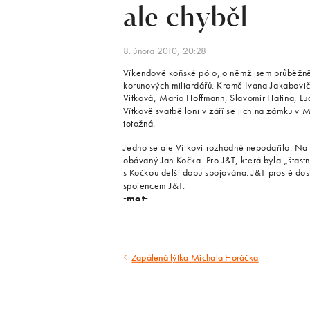
ale chyběl
8. února 2010, 20:28
Víkendové koňské pólo, o němž jsem průběžně 
korunových miliardářů. Kromě Ivana Jakaboviče
Vítková, Mario Hoffmann, Slavomír Hatina, L
Vítkově svatbě loni v září se jich na zámku v M
totožná.
Jedno se ale Vítkovi rozhodně nepodařilo. Na 
obávaný Jan Kočka. Pro J&T, která byla „štastn
s Kočkou delší dobu spojována. J&T prostě dost
spojencem J&T.
-mot-
Zapálená lýtka Michala Horáčka
Předcházející
článek