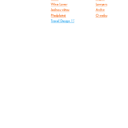
Wine Lover
Lawyers
Jednou větou
Archiv
Předplatné
O webu
Travel Design