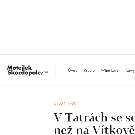
MotejlekSkocdopo
Úvod
Krypto
Wine Lover
Lawy
Úvod
1700
V Tatrách se s
než na Vítkov