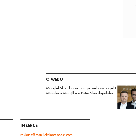
O WEBU
MotejlekSkocdopole.com je webový projekt
Miroslava Motejlka a Petra Skočdopoleho
INZERCE
reklama@motejlekskocdopole.com