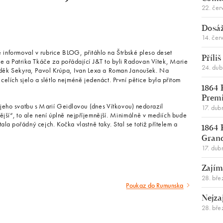
22. čer
Dosáž
14. čer
informoval v rubrice BLOG, přitáhlo na Štrbské pleso deset
Příli
 a Patrika Tkáče za pořádající J&T to byli Radovan Vítek, Marie
24. du
uděk Sekyra, Pavol Krúpa, Ivan Lexa a Roman Janoušek. Na
celích sjelo a slétlo nejméně jedenáct. První pětice byla přitom
1864 
Premi
jeho svatbu s Marií Geidlovou (dnes Vítkovou) nedorazil
17. dub
ější“, to ale není úplně nejpříjemnější. Minimálně v mediích bude
ala pořádný cejch. Kočka vlastně taky. Stal se totiž přítelem a
1864 
Gran
17. dub
Zajím
28. bře
Poukaz do Rumunska
Následující
Nejza
článek
28. bře