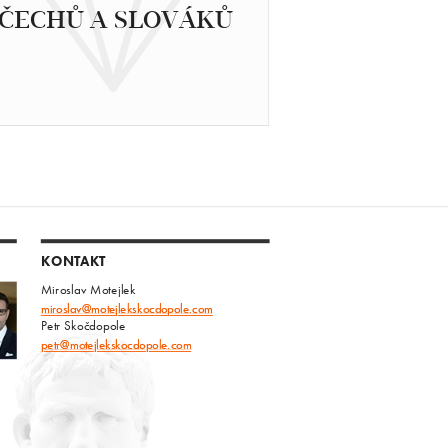
ČECHŮ A SLOVÁKŮ
KONTAKT
Miroslav Motejlek
miroslav@motejlekskocdopole.com
Petr Skočdopole
petr@motejlekskocdopole.com