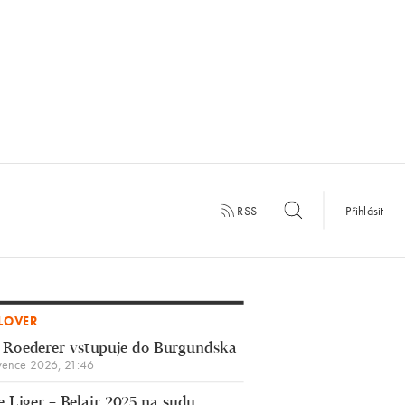
RSS
Přihlásit
LOVER
 Roederer vstupuje do Burgundska
vence 2026, 21:46
 Liger – Belair 2025 na sudu