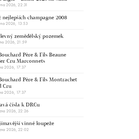
vna 2026, 22:31
 nejlepších champagne 2008
vna 2026, 13:53
š levný zemědělský pozemek
bna 2026, 21:59
Bouchard Père & Fils Beaune
er Cru Marconnets
na 2026, 17:37
Bouchard Père & Fils Montrachet
d Cru
na 2026, 17:37
avá čísla k DRCu
zna 2026, 22:26
jímavější vinné loupeže
zna 2026, 22:02