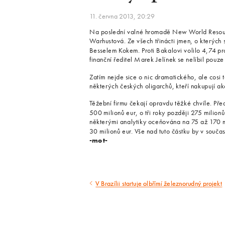
11. června 2013, 20:29
Na poslední valné hromadě New World Resourc
Warhustová. Ze všech třinácti jmen, o kterých
Besselem Kokem. Proti Bakalovi volilo 4,74 pr
finanční ředitel Marek Jelínek se nelíbil pouz
Zatím nejde sice o nic dramatického, ale cosi 
některých českých oligarchů, kteří nakupují ak
Těžební firmu čekají opravdu těžké chvíle. Pře
500 milionů eur, o tři roky později 275 milion
některými analytiky oceňována na 75 až 170 m
30 milionů eur. Vše nad tuto částku by v souča
-mot-
V Brazílii startuje olbřímí železnorudný projekt
Předcházející
článek