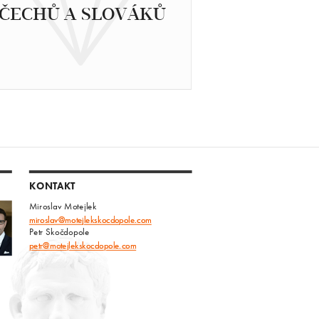
ČECHŮ A SLOVÁKŮ
KONTAKT
Miroslav Motejlek
miroslav@motejlekskocdopole.com
Petr Skočdopole
petr@motejlekskocdopole.com