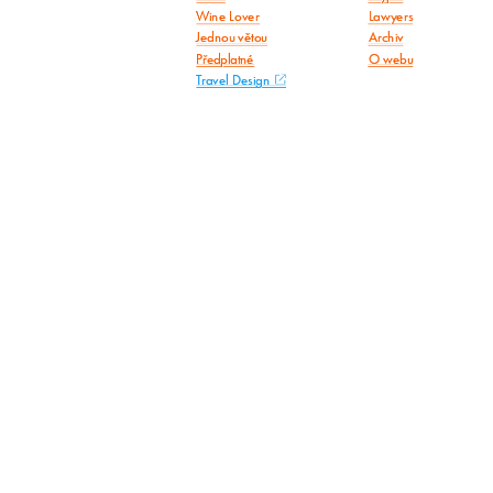
Wine Lover
Lawyers
Jednou větou
Archiv
Předplatné
O webu
Travel Design