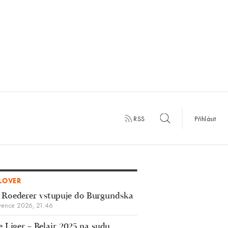
RSS
Přihlásit
LOVER
 Roederer vstupuje do Burgundska
vence 2026, 21:46
 Liger – Belair 2025 na sudu