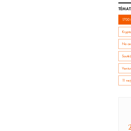
TÉMAT
1700 
Krypto
Na ce
Soutě
Ventur
11 nej