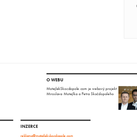
O WEBU
MotejlekSkocdopole.com je webový projekt
Miroslava Motejlka a Petra Skočdopoleho
INZERCE
reklama@motejlekskocdopole.com