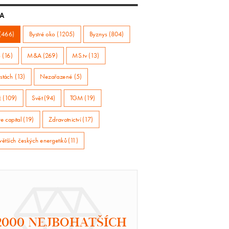
A
(466)
Bystré oko (1205)
Byznys (804)
 (16)
M&A (269)
MS.tv (13)
stách (13)
Nezařazené (5)
ž (109)
Svět (94)
TGM (19)
e capital (19)
Zdravotnictví (17)
větších českých energetiků (11)
2000 NEJBOHATŠÍCH