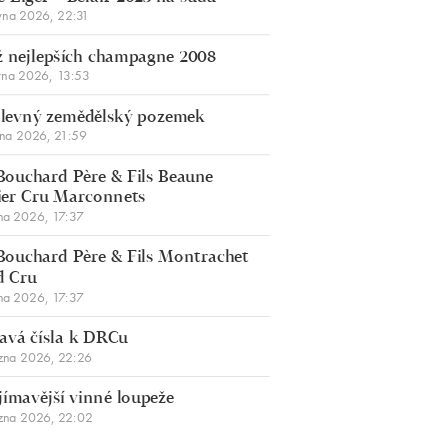
vna 2026, 22:31
 nejlepších champagne 2008
vna 2026, 13:53
š levný zemědělský pozemek
bna 2026, 21:59
Bouchard Père & Fils Beaune
er Cru Marconnets
na 2026, 17:37
Bouchard Père & Fils Montrachet
d Cru
na 2026, 17:37
avá čísla k DRCu
zna 2026, 22:26
jímavější vinné loupeže
zna 2026, 22:02