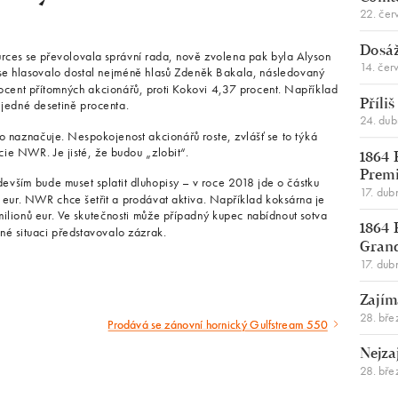
22. čer
Dosáž
es se převolovala správní rada, nově zvolena pak byla Alyson
14. čer
 se hlasovalo dostal nejméně hlasů Zdeněk Bakala, následovaný
ocent přítomných akcionářů, proti Kokovi 4,37 procent. Například
e jedné desetině procenta.
Příli
24. du
to naznačuje. Nespokojenost akcionářů roste, zvlášť se to týká
cie NWR. Je jisté, že budou „zlobit“.
1864 
Premi
devším bude muset splatit dluhopisy – v roce 2018 jde o částku
17. dub
ů eur. NWR chce šetřit a prodávat aktiva. Například koksárna je
ilionů eur. Ve skutečnosti může případný kupec nabídnout sotva
1864 
sné situaci představovalo zázrak.
Gran
17. dub
Zajím
28. bře
Prodává se zánovní hornický Gulfstream 550
Následující
Nejza
článek
28. bře