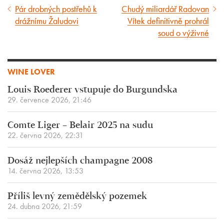
Pár drobných postřehů k
Chudý miliardář Radovan
Předcházející
Následující
drážnímu Žaludovi
Vítek definitivně prohrál
článek
článek
soud o výživné
WINE LOVER
Louis Roederer vstupuje do Burgundska
29. července 2026, 21:46
Comte Liger – Belair 2025 na sudu
22. června 2026, 22:31
Dosáž nejlepších champagne 2008
14. června 2026, 13:53
Příliš levný zemědělský pozemek
24. dubna 2026, 21:59