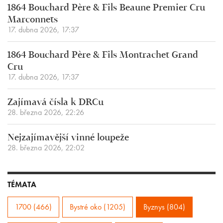
1864 Bouchard Père & Fils Beaune Premier Cru
Marconnets
17. dubna 2026, 17:37
1864 Bouchard Père & Fils Montrachet Grand
Cru
17. dubna 2026, 17:37
Zajímavá čísla k DRCu
28. března 2026, 22:26
Nejzajímavější vinné loupeže
28. března 2026, 22:02
TÉMATA
1700 (466)
Bystré oko (1205)
Byznys (804)