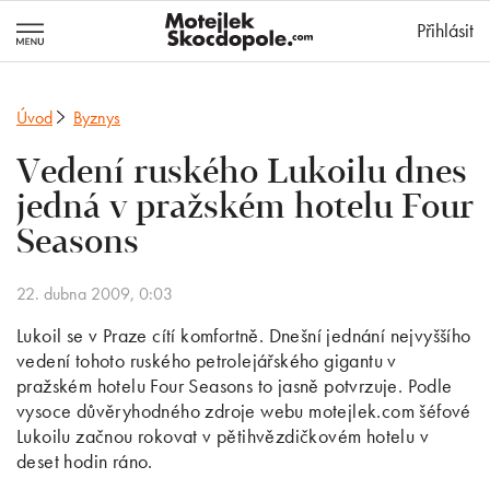
MotejlekSkocd
Přihlásit
Úvod
Byznys
Vedení ruského Lukoilu dnes
jedná v pražském hotelu Four
Seasons
22. dubna 2009, 0:03
Lukoil se v Praze cítí komfortně. Dnešní jednání nejvyššího
vedení tohoto ruského petrolejářského gigantu v
pražském hotelu Four Seasons to jasně potvrzuje. Podle
vysoce důvěryhodného zdroje webu motejlek.com šéfové
Lukoilu začnou rokovat v pětihvězdičkovém hotelu v
deset hodin ráno.