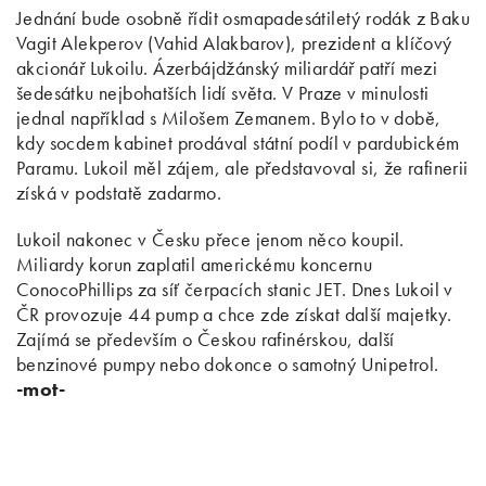
Jednání bude osobně řídit osmapadesátiletý rodák z Baku
Vagit Alekperov (Vahid Alakbarov), prezident a klíčový
akcionář Lukoilu. Ázerbájdžánský miliardář patří mezi
šedesátku nejbohatších lidí světa. V Praze v minulosti
jednal například s Milošem Zemanem. Bylo to v době,
kdy socdem kabinet prodával státní podíl v pardubickém
Paramu. Lukoil měl zájem, ale představoval si, že rafinerii
získá v podstatě zadarmo.
Lukoil nakonec v Česku přece jenom něco koupil.
Miliardy korun zaplatil americkému koncernu
ConocoPhillips za síť čerpacích stanic JET. Dnes Lukoil v
ČR provozuje 44 pump a chce zde získat další majetky.
Zajímá se především o Českou rafinérskou, další
benzinové pumpy nebo dokonce o samotný Unipetrol.
-mot-