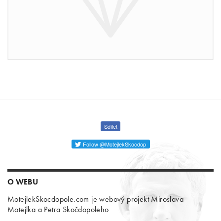
Sdílet
Follow @MotejlekSkocdop
O WEBU
MotejlekSkocdopole.com je webový projekt Miroslava
Motejlka a Petra Skočdopoleho